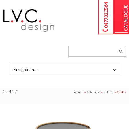
04 77 32 05 64
Chercher
un
produit...
CH417
Accueil
»
Catalogue
»
Habitat
»
CH417