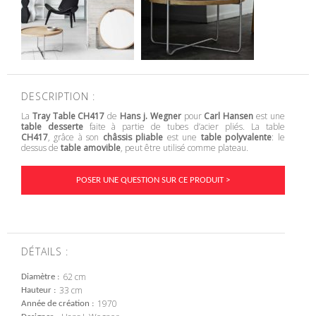
DESCRIPTION :
La
Tray Table CH417
de
Hans j. Wegner
pour
Carl Hansen
est une
table desserte
faite à partie de tubes d’acier pliés. La table
CH417
, grâce à son
châssis pliable
est une
table polyvalente
: le
dessus de
table amovible
, peut être utilisé comme plateau.
POSER UNE QUESTION SUR CE PRODUIT >
DÉTAILS :
62 cm
Diamètre
33 cm
Hauteur
1970
Année de création