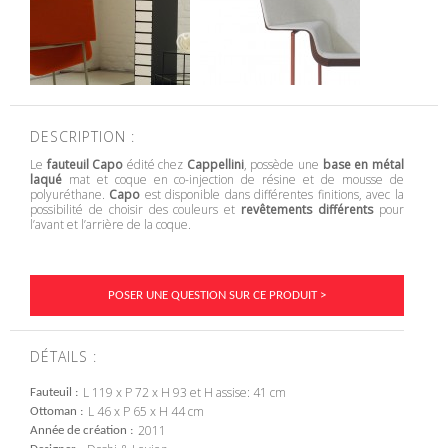
DESCRIPTION :
Le
fauteuil Capo
édité chez
Cappellini
, possède une
base en métal
laqué
mat et coque en co-injection de résine et de mousse de
polyuréthane.
Capo
est disponible dans différentes finitions, avec la
possibilité de choisir des couleurs et
revêtements différents
pour
l’avant et l’arrière de la coque.
POSER UNE QUESTION SUR CE PRODUIT >
DÉTAILS :
L 119 x P 72 x H 93 et H assise: 41 cm
Fauteuil
L 46 x P 65 x H 44 cm
Ottoman
2011
Année de création