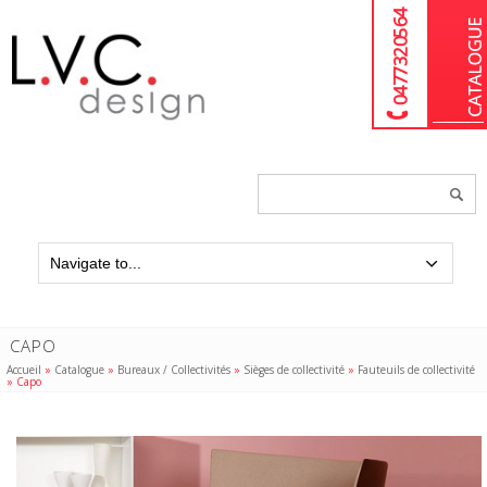
04 77 32 05 64
Chercher
un
produit...
CAPO
Accueil
»
Catalogue
»
Bureaux / Collectivités
»
Sièges de collectivité
»
Fauteuils de collectivité
»
Capo