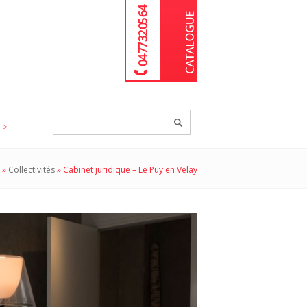
04 77 32 05 64
Chercher
un
produit...
»
Collectivités
»
Cabinet juridique – Le Puy en Velay