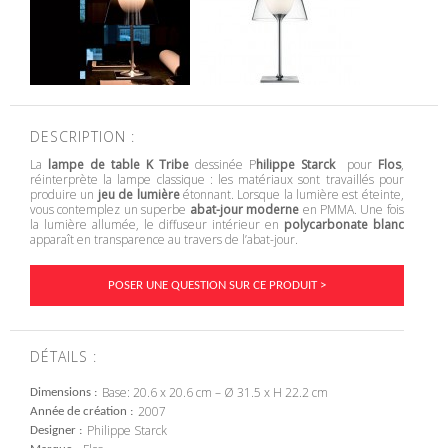
DESCRIPTION :
La
lampe de table K Tribe
dessinée P
hilippe Starck
pour
Flos
,
réinterprète la lampe classique : les matériaux sont travaillés pour
produire un
jeu de lumière
étonnant. Lorsque la lumière est éteinte,
vous contemplez un superbe
abat-jour moderne
en PMMA. Une fois
la lumière allumée, le diffuseur intérieur en
polycarbonate blanc
apparaît en transparence au travers de l’abat-jour.
POSER UNE QUESTION SUR CE PRODUIT >
DÉTAILS :
Base: 20.6 x 20.6 cm – Ø 31.5 x H 22.2 cm
Dimensions
2007
Année de création
Philippe Starck
Designer