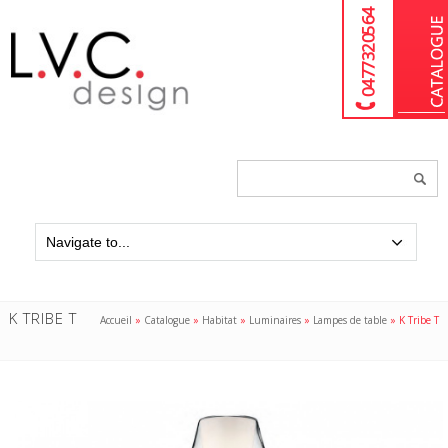
04 77 32 05 64
Chercher
un
produit...
K TRIBE T
Accueil
»
Catalogue
»
Habitat
»
Luminaires
»
Lampes de table
»
K Tribe T