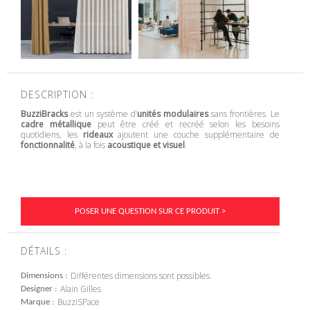
DESCRIPTION :
BuzziBracks
est un système d’
unités modulaires
sans frontières. Le
cadre métallique
peut être créé et recréé selon les besoins
quotidiens, les
rideaux
ajoutent une couche supplémentaire de
fonctionnalité
, à la fois
acoustique et visuel
.
POSER UNE QUESTION SUR CE PRODUIT >
DÉTAILS :
Différentes dimensions sont possibles.
Dimensions
Alain Gilles
Designer
BuzziSPace
Marque