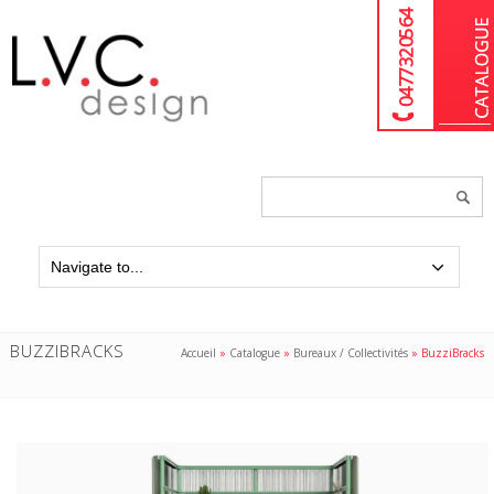
04 77 32 05 64
Chercher
un
produit...
BUZZIBRACKS
Accueil
»
Catalogue
»
Bureaux / Collectivités
»
BuzziBracks