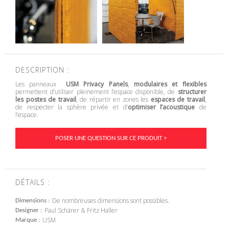
DESCRIPTION :
Les panneaux
USM Privacy Panels
,
modulaires et flexibles
permettent d’utiliser pleinement l’espace disponible, de
structurer
les postes de travail
, de répartir en zones les
espaces de travail
,
de respecter la sphère privée et d’
optimiser l’acoustique
de
l’espace.
POSER UNE QUESTION SUR CE PRODUIT >
DÉTAILS :
De nombreuses dimensions sont possibles.
Dimensions
Paul Schärer & Fritz Haller
Designer
USM
Marque