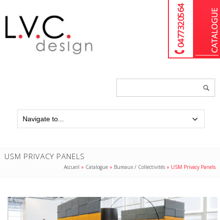
04 77 32 05 64
Chercher
un
produit...
USM PRIVACY PANELS
Accueil
»
Catalogue
»
Bureaux / Collectivités
»
USM Privacy Panels