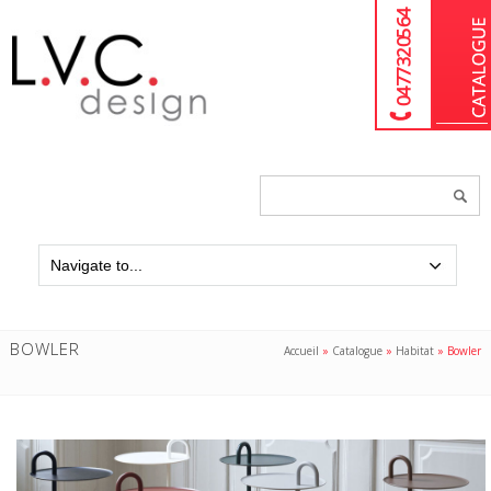
04 77 32 05 64
Chercher
un
produit...
BOWLER
Accueil
»
Catalogue
»
Habitat
»
Bowler