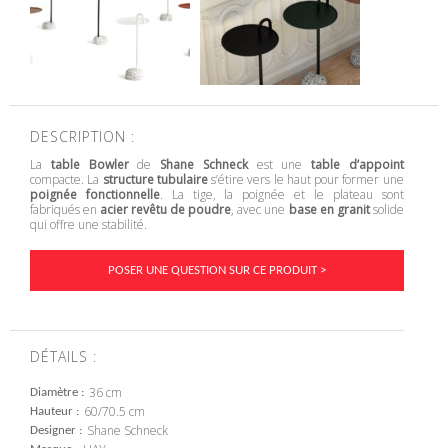
DESCRIPTION :
La
table Bowler
de
Shane Schneck
est une
table d’appoint
compacte. La
structure tubulaire
s’étire vers le haut pour former une
poignée fonctionnelle
. La tige, la poignée et le plateau sont
fabriqués en
acier revêtu de poudre
, avec une
base en granit
solide
qui offre une stabilité.
POSER UNE QUESTION SUR CE PRODUIT >
DÉTAILS :
36 cm
Diamètre
60/70.5 cm
Hauteur
Shane Schneck
Designer