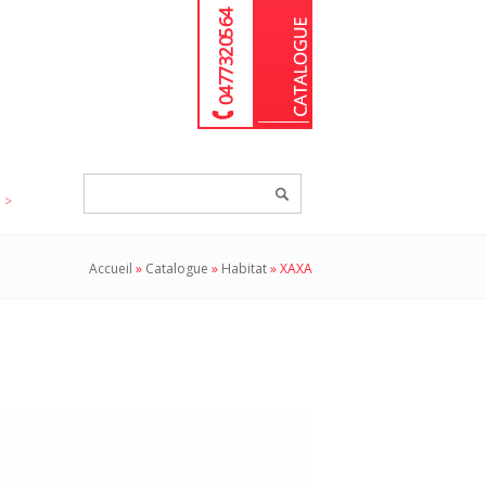
04 77 32 05 64
Chercher
un
produit...
Accueil
»
Catalogue
»
Habitat
»
XAXA