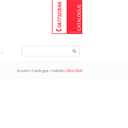
04 77 32 05 64
Chercher
un
produit...
Accueil
»
Catalogue
»
Habitat
»
Bliss Wall