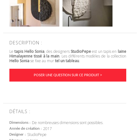
DESCRIPTION :
Le
tapis Hello Sonia
, des designers
StudioPepe
est un tapis en
laine
Himalayenne
tissé à la main
. Les différents modèles de la collection
Hello Sonia
se fixe au mur
tel un tableau
.
POSER UNE QUESTION SUR CE PRODUIT >
DÉTAILS :
De nombreuses dimensions sont possibles.
Dimensions
2017
Année de création
StudioPepe
Designer