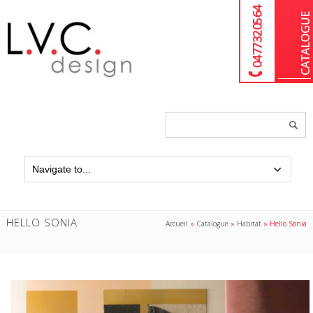
04 77 32 05 64
Chercher
un
produit...
HELLO SONIA
Accueil
»
Catalogue
»
Habitat
»
Hello Sonia