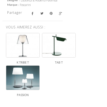
Ludovica & Roberto Palomba
Designer
Foscarini
Marque
Partager
VOUS AIMEREZ AUSSI :
K TRIBE T
TAB T
PASSION