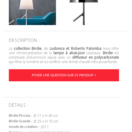
DESCRIPTION :
La
collection Birdie
, de
Ludovica et Roberto Palomba
nous offre
une réinterprétation de la
lampe à abat-jour
classique.
Birdie
est
constituée d’aluminium laqué avec un
diffuseur en polycarbonate
qui filtre la lumière et lui confère une teinte chaude très accueillante.
POSER UNE QUESTION SUR CE PRODUIT >
DÉTAILS :
Ø 17 x H 49 cm
Birdie Piccola
Ø 25 x H 70 cm
Birdie Grande
2011
Année de création