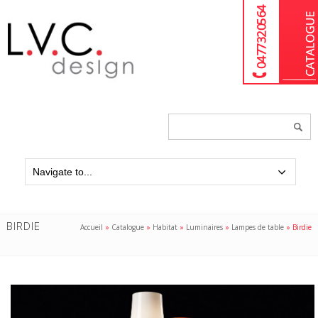
04 77 32 05 64
Chercher
un
produit...
BIRDIE
Accueil
»
Catalogue
»
Habitat
»
Luminaires
»
Lampes de table
»
Birdie