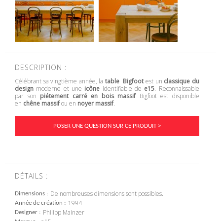
DESCRIPTION :
Célébrant sa vingtième année, la
table Bigfoot
est un
classique du
design
moderne et une
icône
identifiable de
e15
. Reconnaissable
par son
piétement carré en bois massif
Bigfoot est disponible
en
chêne massif
ou en
noyer massif
.
POSER UNE QUESTION SUR CE PRODUIT >
DÉTAILS :
De nombreuses dimensions sont possibles.
Dimensions
1994
Année de création
Philipp Mainzer
Designer