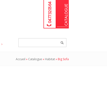
04 77 32 05 64
Chercher
un
produit...
Accueil
»
Catalogue
»
Habitat
»
Big Sofa