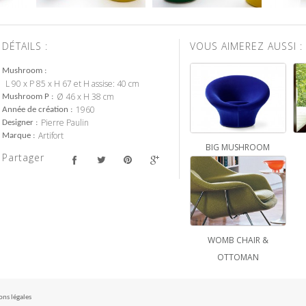
DÉTAILS :
VOUS AIMEREZ AUSSI :
Mushroom
L 90 x P 85 x H 67 et H assise: 40 cm
Ø 46 x H 38 cm
Mushroom P
1960
Année de création
Pierre Paulin
Designer
Artifort
Marque
BIG MUSHROOM
Partager
WOMB CHAIR &
OTTOMAN
ns légales