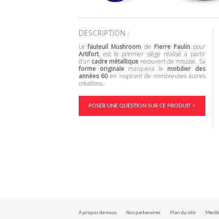
DESCRIPTION :
Le
fauteuil Mushroom
de
Pierre Paulin
pour
Artifort
, est le premier siège réalisé à partir
d’un
cadre métallique
recouvert de mousse. Sa
forme originale
marquera le
mobilier des
années 60
en inspirant de nombreuses autres
créations.
POSER UNE QUESTION SUR CE PRODUIT >
A propos de nous
Nos partenaires
Plan du site
Mentio