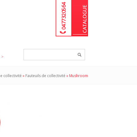
04 77 32 05 64
Chercher
un
produit...
e collectivité
»
Fauteuils de collectivité
»
Mushroom