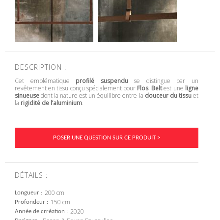
DESCRIPTION :
Cet emblématique
profilé suspendu
se distingue par un
revêtement en tissu conçu spécialement pour
Flos
.
Belt
est une
ligne
sinueuse
dont la nature est un équilibre entre la
douceur du tissu
et
la
rigidité de l’aluminium
.
POSER UNE QUESTION SUR CE PRODUIT >
DÉTAILS :
200 cm
Longueur
150 cm
Profondeur
2020
Année de crréation