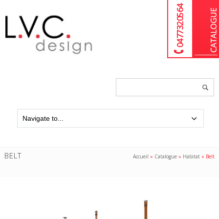
04 77 32 05 64
Chercher
un
produit...
BELT
Accueil
»
Catalogue
»
Habitat
»
Belt