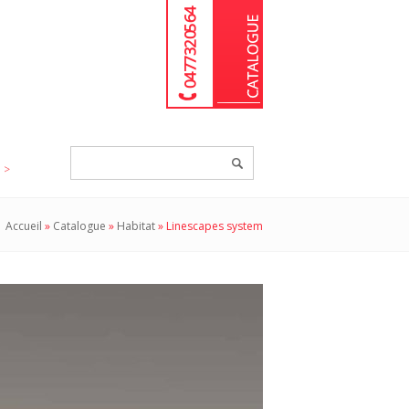
04 77 32 05 64
Chercher
un
produit...
Accueil
»
Catalogue
»
Habitat
»
Linescapes system