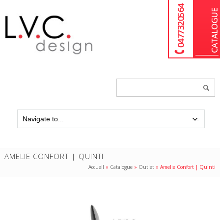
04 77 32 05 64
Chercher
un
produit...
AMELIE CONFORT | QUINTI
Accueil
»
Catalogue
»
Outlet
»
Amelie Confort | Quinti