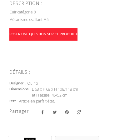
DESCRIPTION :
Cuir catégorie 8
Mécanisme oscillant M5
POSER UNE QUESTION SUR CE PRODUIT >
DÉTAILS :
Quinti
Designer
L 68 x P 68 x H 108/118 cm
Dimensions
et H assise: 45/52 cm
Article en parfait état.
Etat
Partager