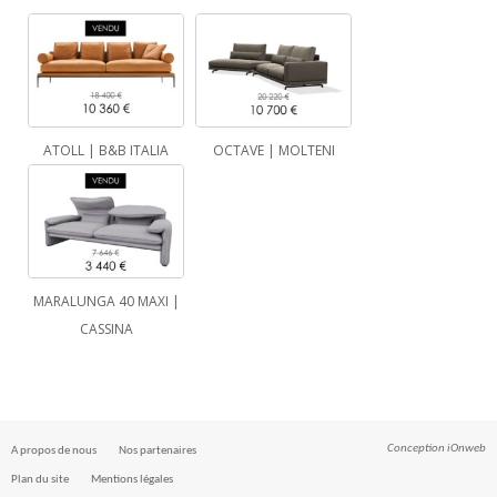
ATOLL | B&B ITALIA
OCTAVE | MOLTENI
MARALUNGA 40 MAXI |
CASSINA
Conception
iOnweb
A propos de nous
Nos partenaires
Plan du site
Mentions légales