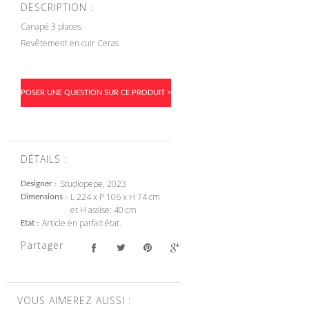
DESCRIPTION :
Canapé 3 places.
Revêtement en cuir Ceras
POSER UNE QUESTION SUR CE PRODUIT >
DÉTAILS :
Studiopepe, 2023
Designer
L 224 x P 106 x H 74 cm
Dimensions
et H assise: 40 cm
Article en parfait état.
Etat
Partager
VOUS AIMEREZ AUSSI :