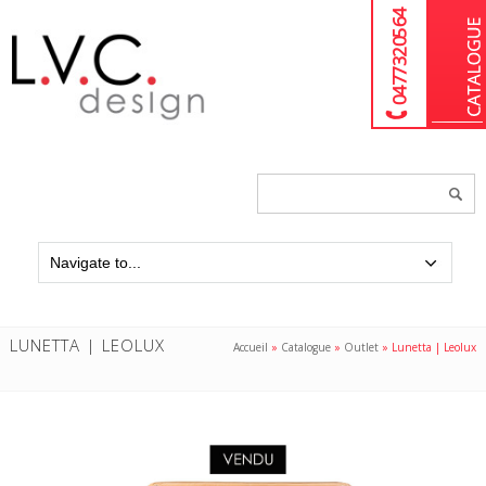
04 77 32 05 64
Chercher
un
produit...
LUNETTA | LEOLUX
Accueil
»
Catalogue
»
Outlet
»
Lunetta | Leolux