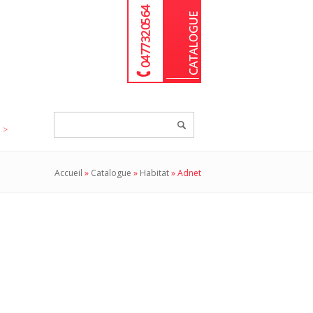
04 77 32 05 64
Chercher
un
produit...
Accueil
»
Catalogue
»
Habitat
»
Adnet