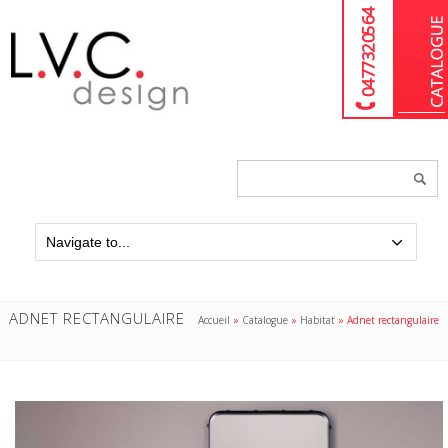
04 77 32 05 64
Chercher
un
produit...
ADNET RECTANGULAIRE
Accueil
»
Catalogue
»
Habitat
»
Adnet rectangulaire