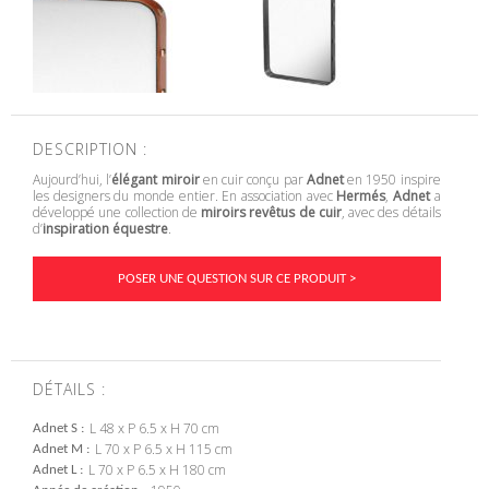
DESCRIPTION :
Aujourd’hui, l’
élégant miroir
en cuir conçu par
Adnet
en 1950 inspire
les designers du monde entier. En association avec
Hermés
,
Adnet
a
développé une collection de
miroirs revêtus de cuir
, avec des détails
d’
inspiration équestre
.
POSER UNE QUESTION SUR CE PRODUIT >
DÉTAILS :
L 48 x P 6.5 x H 70 cm
Adnet S
L 70 x P 6.5 x H 115 cm
Adnet M
L 70 x P 6.5 x H 180 cm
Adnet L