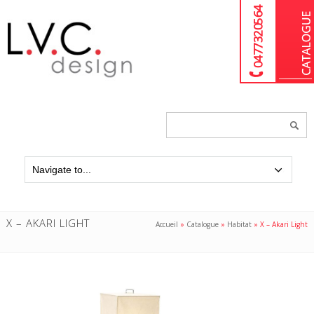
04 77 32 05 64
Chercher
un
produit...
X – AKARI LIGHT
Accueil
»
Catalogue
»
Habitat
»
X – Akari Light