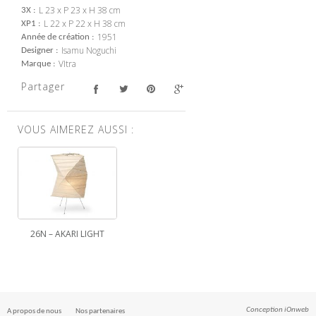
L 23 x P 23 x H 38 cm
3X
L 22 x P 22 x H 38 cm
XP1
1951
Année de création
Isamu Noguchi
Designer
VItra
Marque
Partager
VOUS AIMEREZ AUSSI :
26N – AKARI LIGHT
Conception
iOnweb
A propos de nous
Nos partenaires