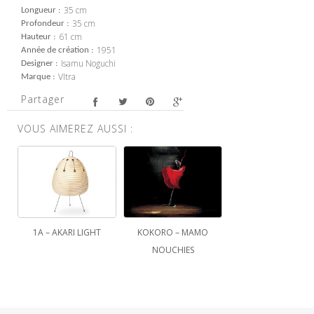
35 cm
Longueur
35 cm
Profondeur
61 cm
Hauteur
1951
Année de création
Isamu Noguchi
Designer
VItra
Marque
Partager
VOUS AIMEREZ AUSSI :
1A – AKARI LIGHT
KOKORO – MAMO
NOUCHIES