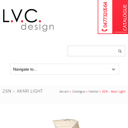
04 77 32 05 64
Chercher
un
produit...
26N – AKARI LIGHT
Accueil
»
Catalogue
»
Habitat
»
26N – Akari Light