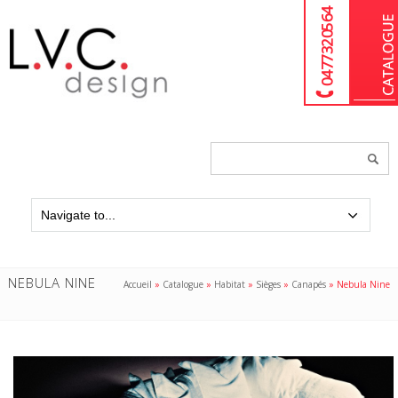
04 77 32 05 64
Chercher
un
produit...
NEBULA NINE
Accueil
»
Catalogue
»
Habitat
»
Sièges
»
Canapés
»
Nebula Nine