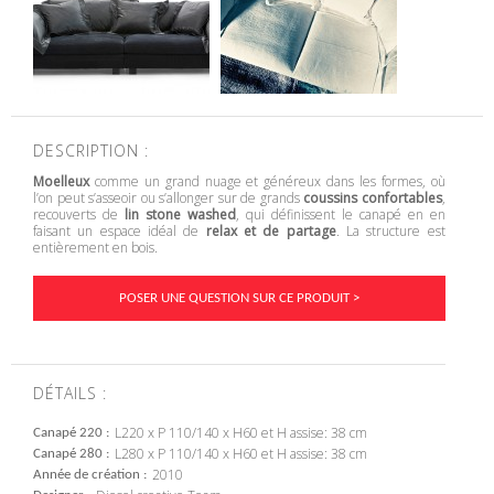
DESCRIPTION :
Moelleux
comme un grand nuage et généreux dans les formes, où
l’on peut s’asseoir ou s’allonger sur de grands
coussins confortables
,
recouverts de
lin stone washed
, qui définissent le canapé en en
faisant un espace idéal de
relax et de partage
. La structure est
entièrement en bois.
POSER UNE QUESTION SUR CE PRODUIT >
DÉTAILS :
L220 x P 110/140 x H60 et H assise: 38 cm
Canapé 220
L280 x P 110/140 x H60 et H assise: 38 cm
Canapé 280
2010
Année de création