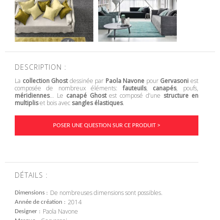
DESCRIPTION :
La
collection Ghost
dessinée par
Paola Navone
pour
Gervasoni
est
composée de nombreux éléments:
fauteuils
,
canapés
, poufs,
méridiennes
… Le
canapé Ghost
est composé d’une
structure en
multiplis
et bois avec
sangles élastiques
.
POSER UNE QUESTION SUR CE PRODUIT >
DÉTAILS :
De nombreuses dimensions sont possibles.
Dimensions
2014
Année de création
Paola Navone
Designer