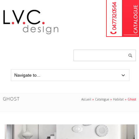
04 77 32 05 64
Chercher
un
produit...
GHOST
Accueil
»
Catalogue
»
Habitat
»
Ghost