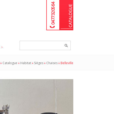
04 77 32 05 64
Chercher
un
produit...
»
Catalogue
»
Habitat
»
Sièges
»
Chaises
»
Belleville