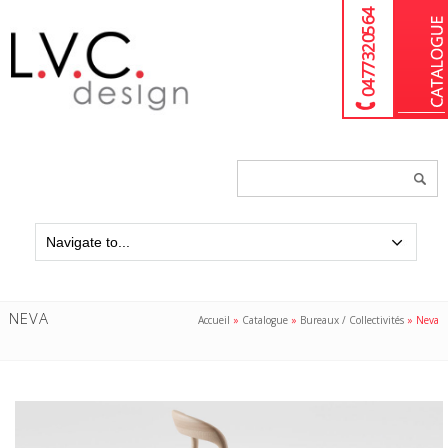
04 77 32 05 64
Chercher
un
produit...
NEVA
Accueil
»
Catalogue
»
Bureaux / Collectivités
»
Neva