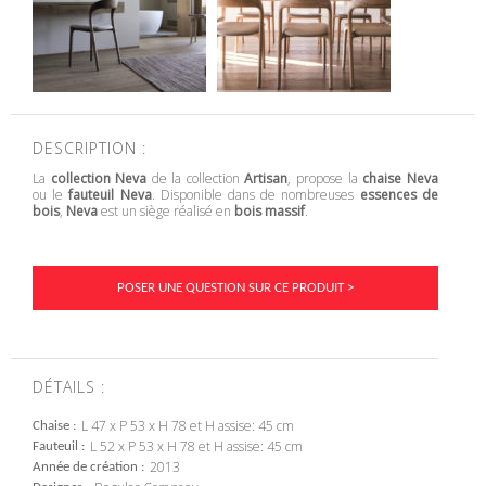
DESCRIPTION :
La
collection Neva
de la collection
Artisan
, propose la
chaise Neva
ou le
fauteuil Neva
. Disponible dans de nombreuses
essences de
bois
,
Neva
est un siège réalisé en
bois massif
.
POSER UNE QUESTION SUR CE PRODUIT >
DÉTAILS :
L 47 x P 53 x H 78 et H assise: 45 cm
Chaise
L 52 x P 53 x H 78 et H assise: 45 cm
Fauteuil
2013
Année de création