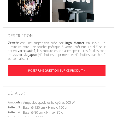
DESCRIPTION :
Zettel’z
est une suspension crée par
Ingo Maurer
en 1997. Ce
luminaire offre une touche poétique à votre intérieur. Le diffuseur
est en
verre satiné
, la structure est en acier spécial. Les feuilles sont
en
papier du japon
(40 feuilles imprimées et 40 feuilles blanches à
personnaliser).
POSER UNE QUESTION SUR CE PRODUIT >
DÉTAILS :
Ampoules spéciales halogène: 205 W
Ampoule
Base: Ø 120 cm x H max: 120 cm
Zettel'z 5
Base: Ø 80 cm x H max: 80 cm
Zettel'z 6