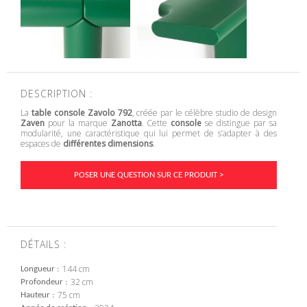
DESCRIPTION :
La
table console Zavolo 792
, créée par le célèbre studio de design
Zaven
pour la marque
Zanotta
. Cette
console
se distingue par sa
modularité, une caractéristique qui lui permet de s’adapter à des
espaces de
différentes dimensions
.
POSER UNE QUESTION SUR CE PRODUIT >
DÉTAILS :
144 cm
Longueur
32 cm
Profondeur
75 cm
Hauteur