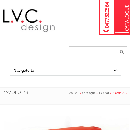
04 77 32 05 64
Chercher
un
produit...
ZAVOLO 792
Accueil
»
Catalogue
»
Habitat
»
Zavolo 792