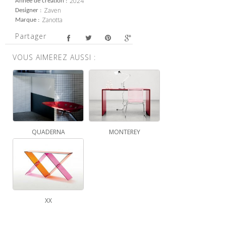
2024
Année de création
Zaven
Designer
Zanotta
Marque
Partager
VOUS AIMEREZ AUSSI :
QUADERNA
MONTEREY
XX