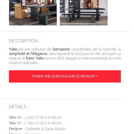
DESCRIPTION :
Yaku
est une collection de
Gervasoni
, caractérisée par la linéarité, la
simplicité et l’élégance
, dans laquelle le bois joue le rôle principal. La
table et le
banc Yaku
sont en MDF plaqué en bois reconstitué en trois
couleurs spéciales.
POSER UNE QUESTION SUR CE PRODUIT >
DÉTAILS :
L 220 x P 42 x H 44 cm
Yaku 15
L 180 x P 42 x H 44 cm
Yaku 17
Gabriele & Oscar Buratti
Designer