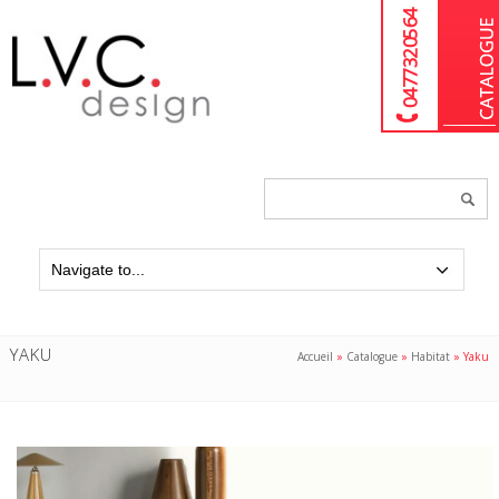
04 77 32 05 64
Chercher
un
produit...
YAKU
Accueil
»
Catalogue
»
Habitat
»
Yaku