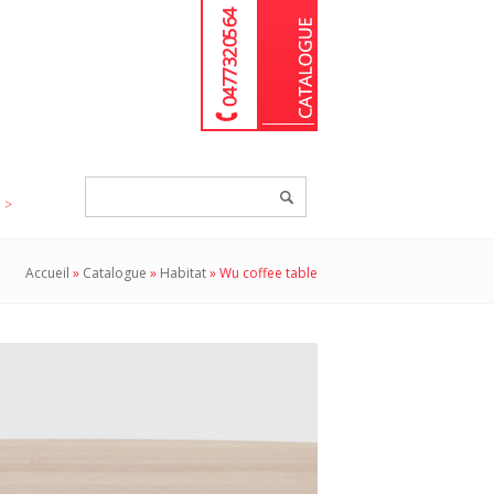
04 77 32 05 64
Chercher
un
produit...
Accueil
»
Catalogue
»
Habitat
»
Wu coffee table