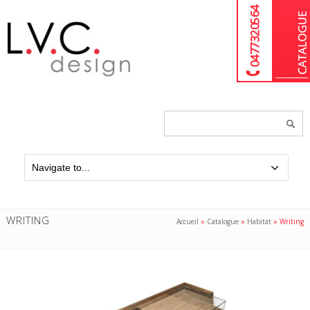
04 77 32 05 64
Chercher
un
produit...
WRITING
Accueil
»
Catalogue
»
Habitat
»
Writing