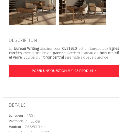
DESCRIPTION :
Le
bureau Writing
dessiné pour
Riva1920
, est un bureau aux
lignes
carrées
, avec structure en
panneau latté
et plateau en
bois massif
et verre
. Equipé d’un
tiroir central
assemblé à queue d’aronde.
POSER UNE QUESTION SUR CE PRODUIT >
DÉTAILS :
130 cm
Longueur
65 cm
Profondeur
76.5/80.3 cm
Hauteur