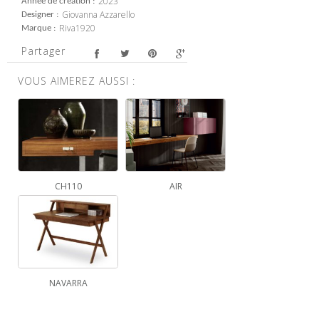
2023
Année de création
Giovanna Azzarello
Designer
Riva1920
Marque
Partager
VOUS AIMEREZ AUSSI :
CH110
AIR
NAVARRA