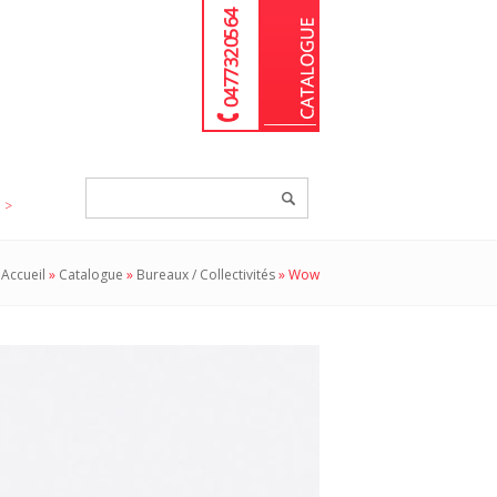
04 77 32 05 64
Chercher
un
produit...
Accueil
»
Catalogue
»
Bureaux / Collectivités
»
Wow