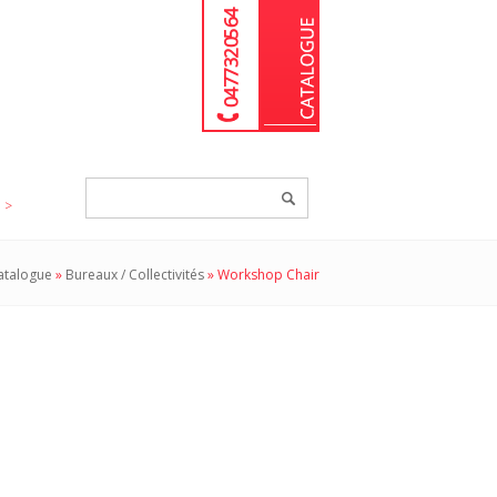
04 77 32 05 64
Chercher
un
produit...
atalogue
»
Bureaux / Collectivités
»
Workshop Chair