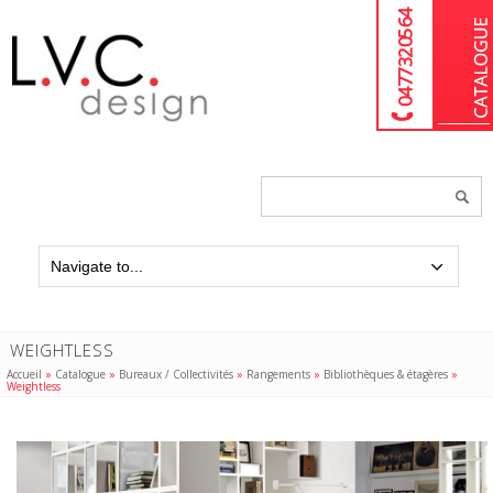
04 77 32 05 64
Chercher
un
produit...
WEIGHTLESS
Accueil
»
Catalogue
»
Bureaux / Collectivités
»
Rangements
»
Bibliothèques & étagères
»
Weightless