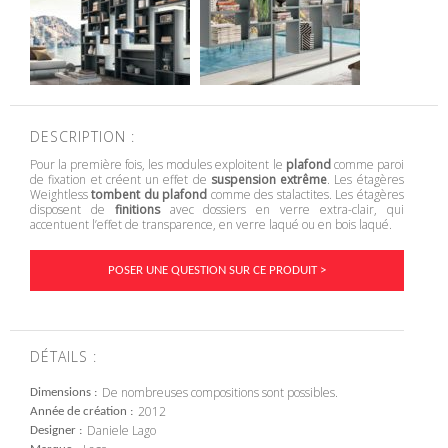
DESCRIPTION :
Pour la première fois, les modules exploitent le
plafond
comme paroi
de fixation et créent un effet de
suspension extrême
. Les étagères
Weightless
tombent du plafond
comme des stalactites. Les étagères
disposent de
finitions
avec dossiers en verre extra-clair, qui
accentuent l’effet de transparence, en verre laqué ou en bois laqué.
POSER UNE QUESTION SUR CE PRODUIT >
DÉTAILS :
De nombreuses compositions sont possibles.
Dimensions
2012
Année de création
Daniele Lago
Designer