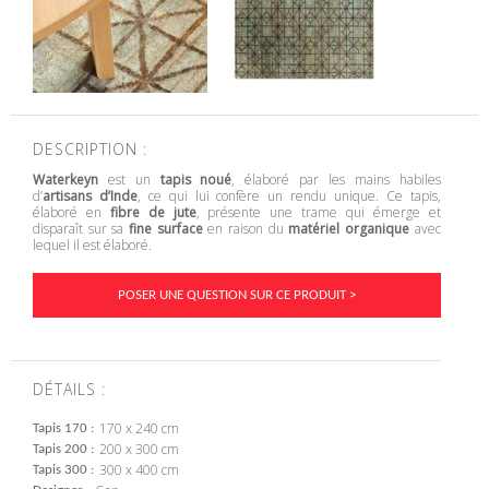
DESCRIPTION :
Waterkeyn
est un
tapis noué
, élaboré par les mains habiles
d’
artisans d’Inde
, ce qui lui confère un rendu unique. Ce tapis,
élaboré en
fibre de jute
, présente une trame qui émerge et
disparaît sur sa
fine surface
en raison du
matériel organique
avec
lequel il est élaboré.
POSER UNE QUESTION SUR CE PRODUIT >
DÉTAILS :
170 x 240 cm
Tapis 170
200 x 300 cm
Tapis 200
300 x 400 cm
Tapis 300