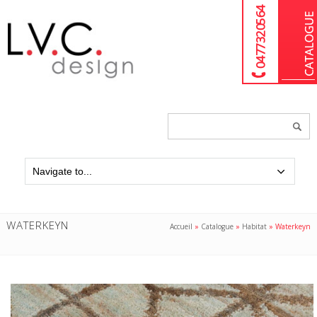
04 77 32 05 64
Chercher
un
produit...
WATERKEYN
Accueil
»
Catalogue
»
Habitat
»
Waterkeyn