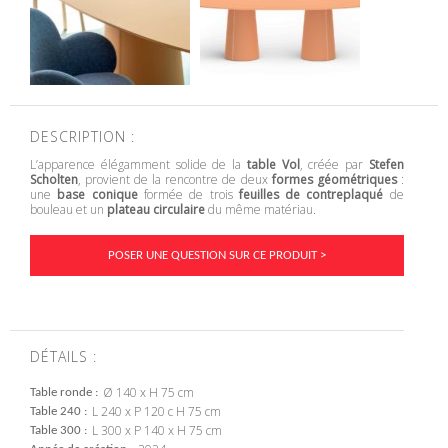
DESCRIPTION :
L’apparence élégamment solide de la
table Vol
, créée par
Stefen
Scholten
, provient de la rencontre de deux
formes géométriques
:
une
base conique
formée de trois
feuilles de contreplaqué
de
bouleau et un
plateau circulaire
du même matériau.
POSER UNE QUESTION SUR CE PRODUIT >
DÉTAILS :
Ø 140 x H 75 cm
Table ronde
L 240 x P 120 c H 75 cm
Table 240
L 300 x P 140 x H 75 cm
Table 300