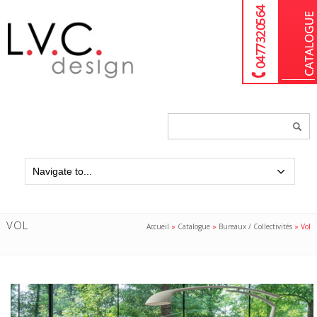
04 77 32 05 64
Chercher
un
produit...
VOL
Accueil
»
Catalogue
»
Bureaux / Collectivités
»
Vol