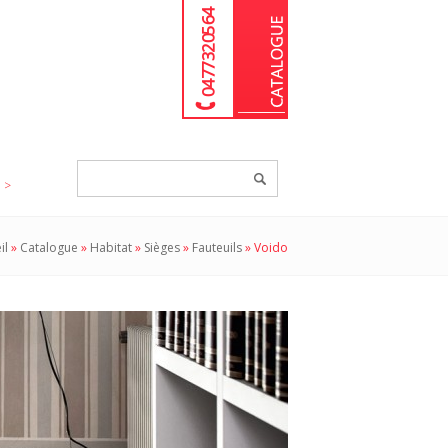
04 77 32 05 64
Chercher
un
produit...
il
»
Catalogue
»
Habitat
»
Sièges
»
Fauteuils
»
Voido