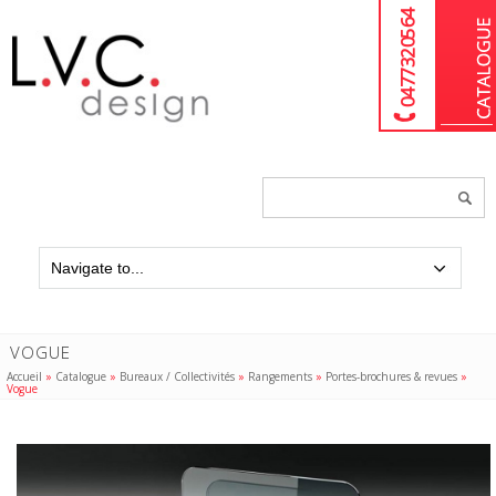
04 77 32 05 64
Chercher
un
produit...
VOGUE
Accueil
»
Catalogue
»
Bureaux / Collectivités
»
Rangements
»
Portes-brochures & revues
»
Vogue