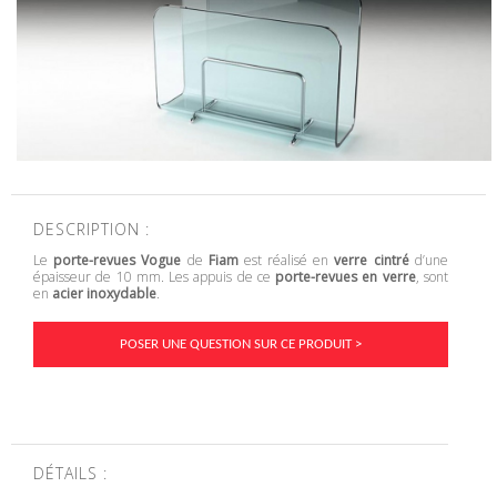
DESCRIPTION :
Le
porte-revues
Vogue
de
Fiam
est réalisé en
verre cintré
d’une
épaisseur de 10 mm. Les appuis de ce
porte-revues en verre
, sont
en
acier inoxydable
.
POSER UNE QUESTION SUR CE PRODUIT >
DÉTAILS :