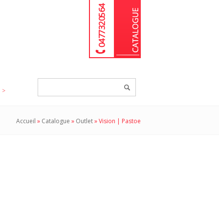
04 77 32 05 64
Chercher
un
produit...
Accueil
»
Catalogue
»
Outlet
»
Vision | Pastoe