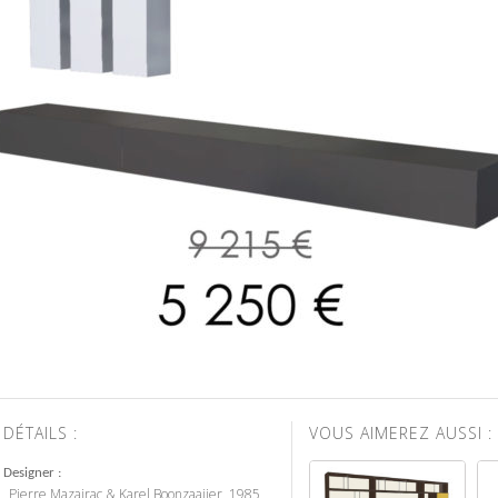
DÉTAILS :
VOUS AIMEREZ AUSSI :
Designer
Pierre Mazairac & Karel Boonzaaijer, 1985