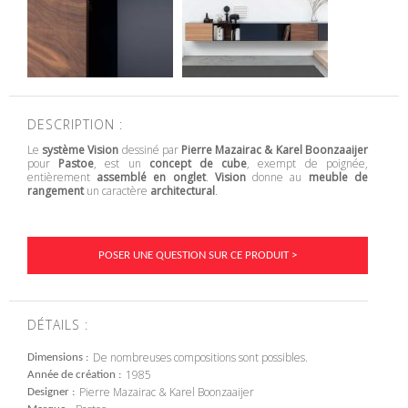
DESCRIPTION :
Le
système Vision
dessiné par
Pierre Mazairac & Karel Boonzaaijer
pour
Pastoe
, est un
concept de cube
, exempt de poignée,
entièrement
assemblé en onglet
.
Vision
donne au
meuble de
rangement
un caractère
architectural
.
POSER UNE QUESTION SUR CE PRODUIT >
DÉTAILS :
De nombreuses compositions sont possibles.
Dimensions
1985
Année de création
Pierre Mazairac & Karel Boonzaaijer
Designer