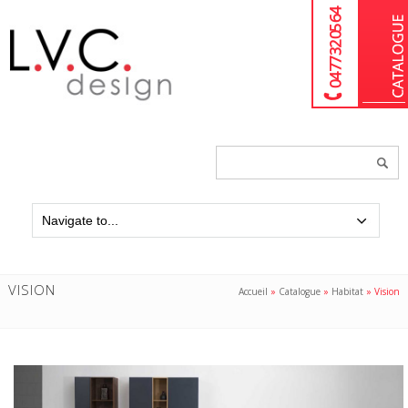
04 77 32 05 64
Chercher
un
produit...
VISION
Accueil
»
Catalogue
»
Habitat
»
Vision