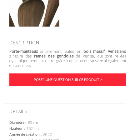
DESCRIPTION :
Porte-manteaux
entièrement réalisé en
bois massif
.
Veneziano
s’inspire des
rames des gondoles
de Venise, qui sont reliées
dynamiquement au centre grâce à un support transversal également
en bois massif.
POSER UNE QUESTION SUR CE PRODUIT >
DÉTAILS :
60 cm
Diamètre
162 cm
Hauteur
2022
Année de création