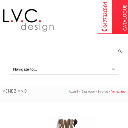
04 77 32 05 64
Chercher
un
produit...
VENEZIANO
Accueil
»
Catalogue
»
Habitat
»
Veneziano