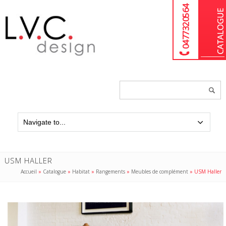
04 77 32 05 64
Chercher
un
produit...
USM HALLER
Accueil
»
Catalogue
»
Habitat
»
Rangements
»
Meubles de complément
»
USM Haller