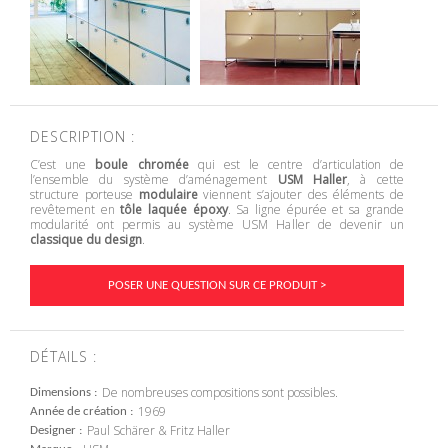
DESCRIPTION :
C’est une
boule chromée
qui est le centre d’articulation de
l’ensemble du système d’aménagement
USM Haller
, à cette
structure porteuse
modulaire
viennent s’ajouter des éléments de
revêtement en
tôle laquée époxy
. Sa ligne épurée et sa grande
modularité ont permis au système USM Haller de devenir un
classique du design
.
POSER UNE QUESTION SUR CE PRODUIT >
DÉTAILS :
De nombreuses compositions sont possibles.
Dimensions
1969
Année de création
Paul Schärer & Fritz Haller
Designer