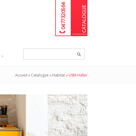
04 77 32 05 64
Chercher
un
produit...
Accueil
»
Catalogue
»
Habitat
»
USM Haller