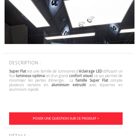
DESCRIPTION :
Super Flat
est une famille de luminaires d’
éclairage LED
diffusant un
flux
lumineux optima
l et d’un grand
confort visuel
, ce qui permet de
minimiser les pertes d’énergie. La
famille Super Flat
compte
plusieurs versions en
aluminium extrudé
avec équerres en
aluminium injecté.
POSER UNE QUESTION SUR CE PRODUIT >
DÉTAILS :