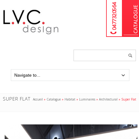
04 77 32 05 64
Chercher
un
produit...
SUPER FLAT
Accueil
»
Catalogue
»
Habitat
»
Luminaires
»
Architectural
»
Super Flat