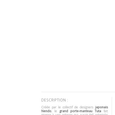
DESCRIPTION :
Créée par le collectif de designers
japonais
Nendo
, le
grand porte-manteau Tuta
fait
penser à une colonne qui aurait été colonisée