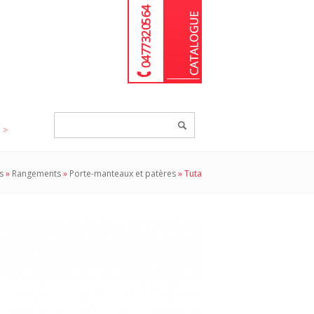
04 77 32 05 64
Chercher
un
produit...
s
»
Rangements
»
Porte-manteaux et patères
»
Tuta