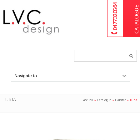
04 77 32 05 64
Chercher
un
produit...
TURIA
Accueil
»
Catalogue
»
Habitat
»
Turia