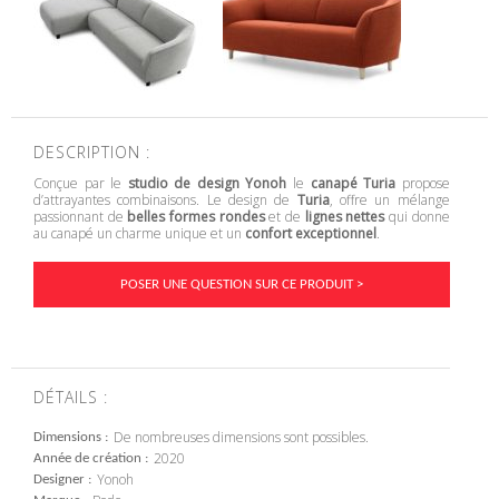
DESCRIPTION :
Conçue par le
studio de design Yonoh
le
canapé Turia
propose
d’attrayantes combinaisons. Le design de
Turia
, offre un mélange
passionnant de
belles formes rondes
et de
lignes nettes
qui donne
au canapé un charme unique et un
confort exceptionnel
.
POSER UNE QUESTION SUR CE PRODUIT >
DÉTAILS :
De nombreuses dimensions sont possibles.
Dimensions
2020
Année de création
Yonoh
Designer