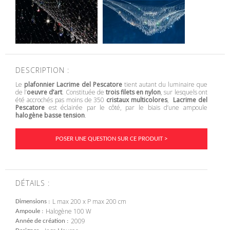
DESCRIPTION :
Le
plafonnier Lacrime del Pescatore
tient autant du luminaire que
de l’
oeuvre d’art
. Constituée de
trois filets en nylon
, sur lesquels ont
été accrochés pas moins de 350
cristaux multicolores
,
Lacrime del
Pescatore
est éclairée par le côté, par le biais d’une ampoule
halogène basse tension
.
POSER UNE QUESTION SUR CE PRODUIT >
DÉTAILS :
L max 200 x P max 200 cm
Dimensions
Halogène 100 W
Ampoule
2009
Année de création