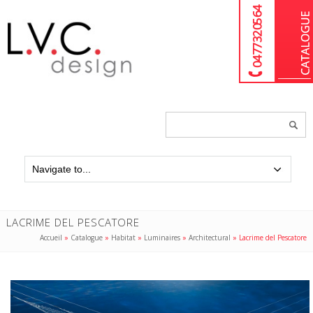
04 77 32 05 64
Chercher
un
produit...
LACRIME DEL PESCATORE
Accueil
»
Catalogue
»
Habitat
»
Luminaires
»
Architectural
»
Lacrime del Pescatore