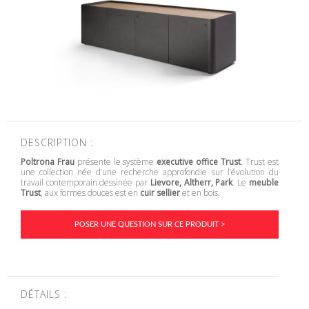
DESCRIPTION :
Poltrona Frau
présente le système
executive office Trust
. Trust est
une collection née d’une recherche approfondie sur l’évolution du
travail contemporain dessinée par
Lievore, Altherr, Park
. Le
meuble
Trust
, aux formes douces est en
cuir sellier
et en bois.
POSER UNE QUESTION SUR CE PRODUIT >
DÉTAILS :