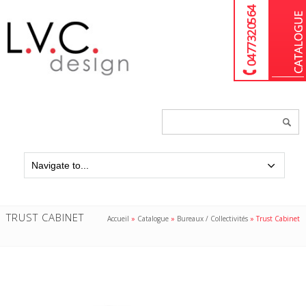
04 77 32 05 64
Chercher
un
produit...
TRUST CABINET
Accueil
»
Catalogue
»
Bureaux / Collectivités
»
Trust Cabinet