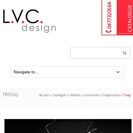
04 77 32 05 64
Chercher
un
produit...
TROAG
Accueil
»
Catalogue
»
Habitat
»
Luminaires
»
Suspensions
»
Troag