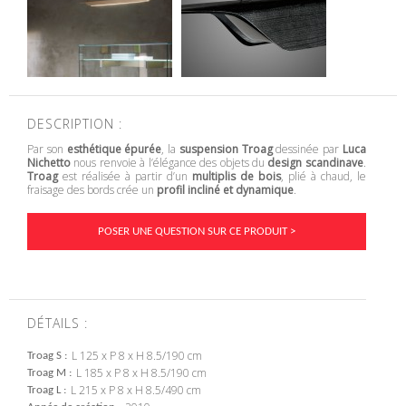
DESCRIPTION :
Par son
esthétique épurée
, la
suspension Troag
dessinée par
Luca
Nichetto
nous renvoie à l’élégance des objets du
design scandinave
.
Troag
est réalisée à partir d’un
multiplis de bois
, plié à chaud, le
fraisage des bords crée un
profil incliné et dynamique
.
POSER UNE QUESTION SUR CE PRODUIT >
DÉTAILS :
L 125 x P 8 x H 8.5/190 cm
Troag S
L 185 x P 8 x H 8.5/190 cm
Troag M
L 215 x P 8 x H 8.5/490 cm
Troag L