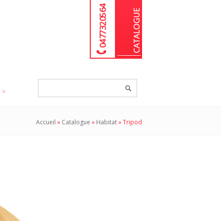
04 77 32 05 64
Chercher
un
produit...
Accueil
»
Catalogue
»
Habitat
»
Tripod